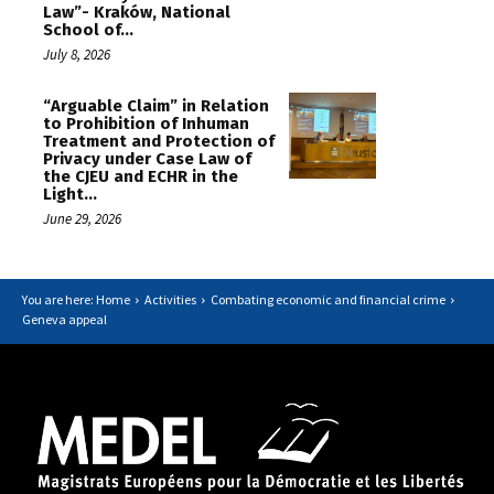
Law”- Kraków, National
School of...
July 8, 2026
“Arguable Claim” in Relation
to Prohibition of Inhuman
Treatment and Protection of
Privacy under Case Law of
the CJEU and ECHR in the
Light...
June 29, 2026
You are here: Home
Activities
Combating economic and financial crime
Geneva appeal