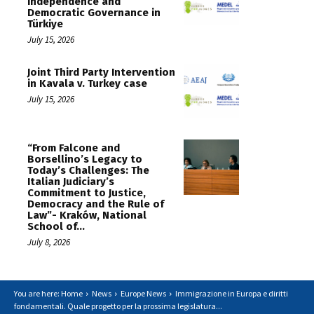
Independence and
Democratic Governance in
Türkiye
July 15, 2026
Joint Third Party Intervention
in Kavala v. Turkey case
July 15, 2026
“From Falcone and
Borsellino’s Legacy to
Today’s Challenges: The
Italian Judiciary’s
Commitment to Justice,
Democracy and the Rule of
Law”- Kraków, National
School of...
July 8, 2026
You are here: Home
News
Europe News
Immigrazione in Europa e diritti
fondamentali. Quale progetto per la prossima legislatura...