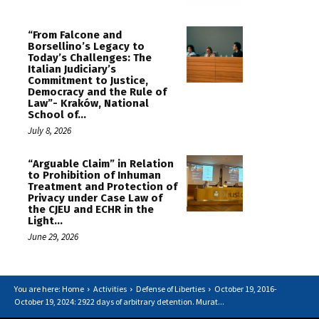
“From Falcone and
Borsellino’s Legacy to
Today’s Challenges: The
Italian Judiciary’s
Commitment to Justice,
Democracy and the Rule of
Law”- Kraków, National
School of...
July 8, 2026
“Arguable Claim” in Relation
to Prohibition of Inhuman
Treatment and Protection of
Privacy under Case Law of
the CJEU and ECHR in the
Light...
June 29, 2026
You are here: Home
Activities
Defense of Liberties
October 19, 2016-
October 19, 2024: 2922 days of arbitrary detention. Murat...