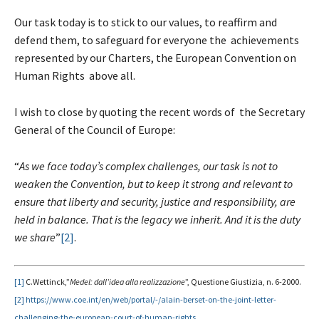
Our task today is to stick to our values, to reaffirm and
defend them, to safeguard for everyone the achievements
represented by our Charters, the European Convention on
Human Rights above all.
I wish to close by quoting the recent words of the Secretary
General of the Council of Europe:
“
As we face today’s complex challenges, our task is not to
weaken the Convention, but to keep it strong and relevant to
ensure that liberty and security, justice and responsibility, are
held in balance. That is the legacy we inherit. And it is the duty
we share
”
[2]
.
[1]
C.Wettinck,”
Medel: dall’idea alla realizzazione
”, Questione Giustizia, n. 6-2000.
[2]
https://www.coe.int/en/web/portal/-/alain-berset-on-the-joint-letter-
challenging-the-european-court-of-human-rights